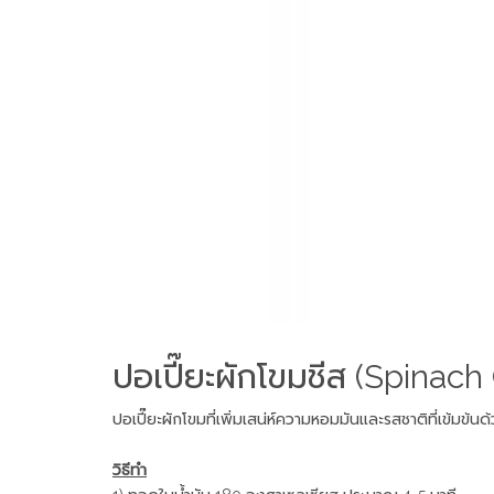
ปอเปี๊ยะผักโขมชีส (Spinac
ปอเปี๊ยะผักโขมที่เพิ่มเสน่ห์ความหอมมันและรสชาติที่เข้ม
วิธีทำ