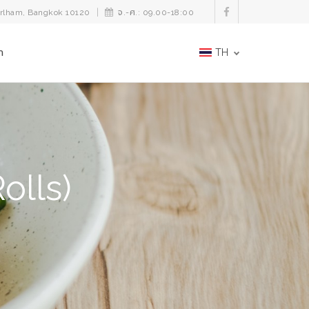
orlham, Bangkok 10120
จ.-ศ.: 09.00-18:00
า
TH
olls)