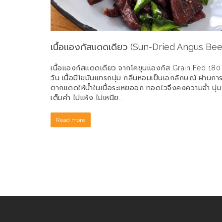
ka Crab
เนื้อแองกัสแดดเดียว (Sun-Dried Angus Bee
เนื้อแองกัสแดดเดียว จากโคขุนแองกัส Grain Fed 180
วัน เนื้อมีไขมันแทรกนุ่ม กลิ่นหอมเป็นเอกลักษณ์ ผ่านกา
านใน ชุ
ตากแดดให้น้ำในเนื้อระเหยออก ทอดไวจึงคงความฉ่ำ นุ่ม
ู แต่ด้าน
เต็มคำ ไม่แห้ง ไม่เหนีย...
ับความหอม
Read more