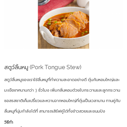
สตูว์ลิ้นหมู (Pork Tongue Stew)
สตูว์ลิ้นหมูของเราใช้ลิ้นหมูที่ทำความสะอาดอย่างดี
ตุ๋นกับหอมใหญ่และ
มะเขือเทศนานกว่า
3
ชั่วโมง
เพิ่มกลิ่นหอมด้วยใบกระวานและลูกกระวาน
ซอสรสชาติเค็มเปรี้ยวและหวานจากหอมใหญ่ที่ตุ๋นเป็นเวลานาน
ทานคู่กับ
ลิ้นหมูที่นุ่มกำลังได้ที่
สามารถเสิร์ฟคู่ได้ทั้งข้าวสวยและขนมปัง
วิธีทำ