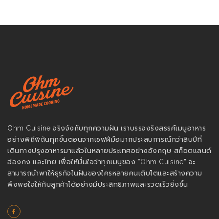
Ohm Cuisine จริงจังกับทุกความฝัน เราบรรจงรังสรรค์เมนูอาหาร
อย่างพิถีพิถันทุกขั้นตอนจากเชฟฝีมือมากประสบการณ์กว่าสิบปีที่
เดินทางปรุงอาหารมาแล้วในหลายประเทศอย่างอังกฤษ สก็อตแลนด์
ฮ่องกง และไทย เพื่อให้มั่นใจว่าทุกเมนูของ “Ohm Cuisine” จะ
สามารถนำพาให้ธุรกิจในฝันของใครหลายคนเติบโตและสร้างความ
พึงพอใจให้กับลูกค้าได้อย่างมีประสิทธิภาพและรวดเร็วยิ่งขึ้น