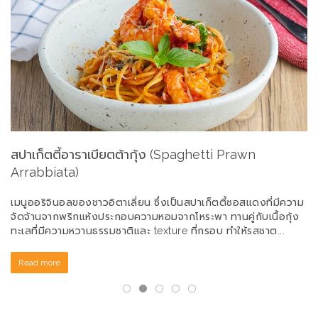
สปาเก็ตตี้อาราเบียตต้ากุ้ง (Spaghetti Prawn
ส
Arrabbiata)
ซอ
ได
ก
เมนูออริจินอลของชาวอิตาเลี่ยน ซึ่งเป็นสปาเก็ตตี้ซอสแดงที่มีความ
ลว
ล
จัดจ้านจากพริกแห้งประกอบความหอมจากโหระพา ทานคู่กับเนื้อกุ้ง
ทะเลที่มีความหวานธรรมชาติและ texture ที่กรอบ ทำให้รสชาต...
Read more