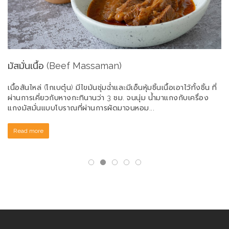
มัสมั่นเนื้อ (Beef Massaman)
แ
Ch
ง
เนื้อสันไหล่ (โกเบตุ๋น) มีไขมันชุ่มฉ่ำและมีเอ็นหุ้มชิ้นเนื้อเอาไว้ทั้งชิ้น ที่
ิท
ผ่านการเคี่ยวกับหางกะทินานว่า 3 ชม. จนนุ่ม น้ำมาแกงกับเครื่อง
เป
แกงมัสมั่นแบบโบราณที่ผ่านการผัดมาจนหอม...
ใส
แล
Read more