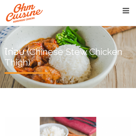
ไก่อบ (Chinese Stew Chicken
Thigh)