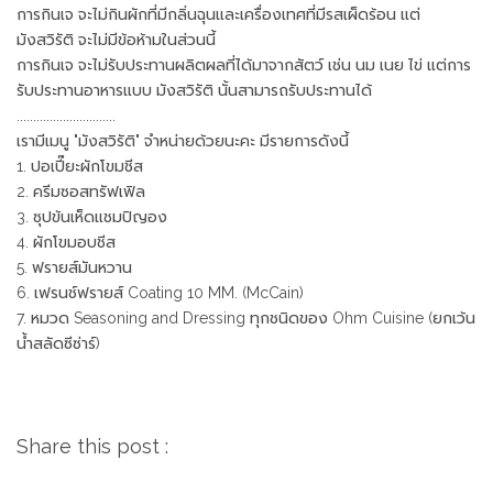
การกินเจ จะไม่กินผักที่มีกลิ่นฉุนและเครื่องเทศที่มีรสเผ็ดร้อน แต่
มังสวิรัติ จะไม่มีข้อห้ามในส่วนนี้
การกินเจ จะไม่รับประทานผลิตผลที่ได้มาจากสัตว์ เช่น นม เนย ไข่ แต่การ
รับประทานอาหารแบบ มังสวิรัติ นั้นสามารถรับประทานได้
..............................
เรามีเมนู "มังสวิรัติ" จำหน่ายด้วยนะคะ มีรายการดังนี้
1. ปอเปี๊ยะผักโขมชีส
2. ครีมซอสทรัฟเฟิล
3. ซุปข้นเห็ดแชมปิญอง
4. ผักโขมอบชีส
5. ฟรายส์มันหวาน
6. เฟรนช์ฟรายส์ Coating 10 MM. (McCain)
7. หมวด Seasoning and Dressing ทุกชนิดของ Ohm Cuisine (ยกเว้น
น้ำสลัดซีซ่าร์)
Share this post :