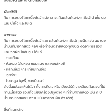
มังสวิรัติ และ เจ ต่างกันยังไง
.
มังสวิรัติ
คือ การงดบริโภคเนื้อสัตว์ แต่สามารถกินผลิตภัณฑ์จากสัตว์ได้ เช่่น นม
เนย น้ำผึ้ง และไข่ได้
.
อาหารเจ
คือ การงดบริโภคเนื้อสัตว์ และ ผลิตภัณฑ์จากสัตว์ทุกชนิด เช่น นม เนย
น้ำมันที่มาจากสัตว์ ฯลฯ หรือทำอันตรายสัตว์ทุกชนิด งดอาหารรสจัด
และ งดผักมีกลิ่นฉุน ได้แก่
- กระเทียม
- หัวหอม (ต้นหอม หอมแดง และหอมใหญ่)
- หลักเกียว (กระเทียมโทนจีน)
- กุยช่าย
- ใบยาสูบ (บุหรี่, ของมึนเมา)
ดังนั้นแล้วจะเห็นได้ว่า ทั้งการกินเจ หรือ มังสวัรัติ จะเหมือนกันตรงที่ไม่
ทานเนื้อสัตว์ รวมทั้งไม่ใช้เครื่องปรุงต่าง ๆ ที่ทำมาจากสัตว์ เช่น กะปิ
น้ำปลา ซอสหอยนางรม เน้นการทานผัก ถั่ว เต้าหู้
.
สิ่งที่แตกต่าง