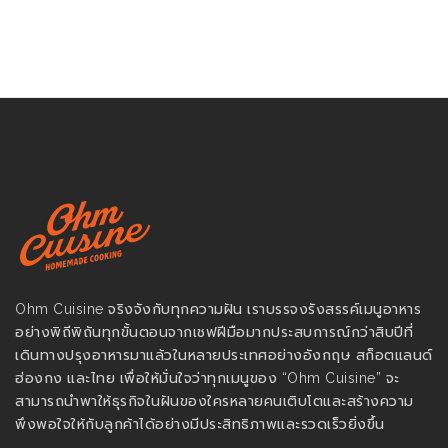
Ohm Cuisine จริงจังกับทุกความฝัน เราบรรจงรังสรรค์เมนูอาหาร
อย่างพิถีพิถันทุกขั้นตอนจากเชฟฝีมือมากประสบการณ์กว่าสิบปีที่
เดินทางปรุงอาหารมาแล้วในหลายประเทศอย่างอังกฤษ สก็อตแลนด์
ฮ่องกง และไทย เพื่อให้มั่นใจว่าทุกเมนูของ “Ohm Cuisine” จะ
สามารถนำพาให้ธุรกิจในฝันของใครหลายคนเติบโตและสร้างความ
พึงพอใจให้กับลูกค้าได้อย่างมีประสิทธิภาพและรวดเร็วยิ่งขึ้น