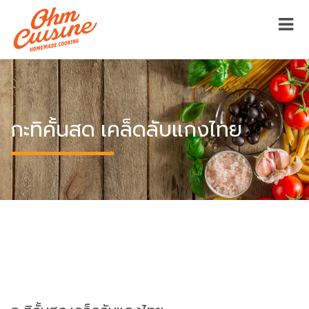
กะทิคั้นสด เคล็ดลับแกงไทย