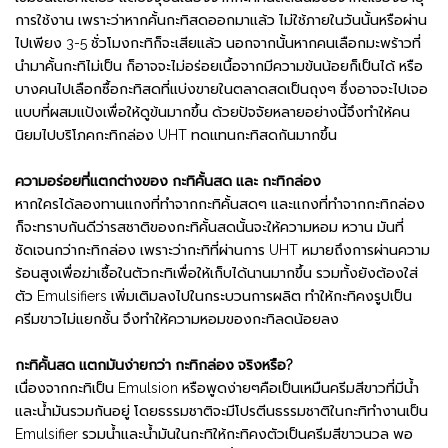
การใช้งาน เพราะว่าหากคั้นกะทิสดออกมาแล้ว ไม่ใช้ภายในวันนั้นหรือผ่าน
ไปเพียง 3-5 ชั่วโมงกะทิก็จะเสียแล้ว นอกจากนั้นหากคนเลือกมะพร้าวที่
นำมาคั้นกะทิไม่เป็น ก็อาจจะไม่อร่อยเนื้อจากมีความข้นน้อยก็เป็นได้ หรือ
บางคนไปเลือกซื้อกะทิสดที่แบ่งขายในตลาดสดเป็นถุงๆ ซึ่งอาจจะไปเจอ
แบบที่ผสมแป้งเพื่อให้ดูข้นมากขึ้น ด้วยปัจจัยหลายอย่างนี้จึงทำให้คน
นิยมไปบริโภคกะทิกล่อง UHT ทดแทนกะทิสดกันมากขึ้น
ความอร่อยที่แตกต่างของ กะทิคั้นสด และ กะทิกล่อง
หากใครได้ลองทานแกงที่ทำจากกะทิคั้นสดๆ และแกงที่ทำจากกะทิกล่อง
ก็จะทราบกันดีว่ารสชาติของกะทิคั้นสดนั้นจะให้ความหอม หวาน มันที่
ชัดเจนกว่ากะทิกล่อง เพราะว่ากะทิที่ผ่านการ UHT หมายถึงการผ่านความ
ร้อนสูงเพื่อฆ่าเชื้อในตัวกะทิเพื่อให้เก็บได้นานมากขึ้น รวมทั้งยังต้องใส่
ตัว Emulsifiers เพิ่มเติมลงไปในกระบวนการผลิต ทำให้กะทิคงรูปเป็น
ครีมขาวไม่แยกชั้น จึงทำให้ความหอมของกะทิลดน้อยลง
กะทิคั้นสด แตกมันง่ายกว่า กะทิกล่อง จริงหรือ?
เนื่องจากกะทิเป็น Emulsion หรือพูดง่ายๆคือเป็นเหมืนครีมสีขาวที่มีน้ำ
และน้ำมันรวมกันอยู่ โดยธรรมชาติจะมีโปรตีนธรรมชาติในกะทิทำงานเป็น
Emulsifier รวมน้ำและน้ำมันในกะทิให้กะทิคงตัวเป็นครีมสีขาวนวล พอ