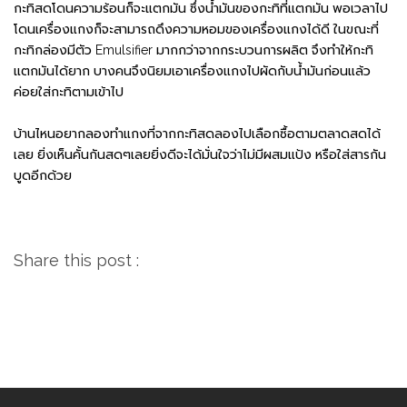
กะทิสดโดนความร้อนก็จะแตกมัน ซึ่งน้ำมันของกะทิที่แตกมัน พอเวลาไป
โดนเครื่องแกงก็จะสามารถดึงความหอมของเครื่องแกงได้ดี ในขณะที่
กะทิกล่องมีตัว Emulsifier มากกว่าจากกระบวนการผลิต จึงทำให้กะทิ
แตกมันได้ยาก บางคนจึงนิยมเอาเครื่องแกงไปผัดกับน้ำมันก่อนแล้ว
ค่อยใส่กะทิตามเข้าไป
บ้านไหนอยากลองทำแกงที่จากกะทิสดลองไปเลือกซื้อตามตลาดสดได้
เลย ยิ่งเห็นคั้นกันสดๆเลยยิ่งดีจะได้มั่นใจว่าไม่มีผสมแป้ง หรือใส่สารกัน
บูดอีกด้วย
Share this post :