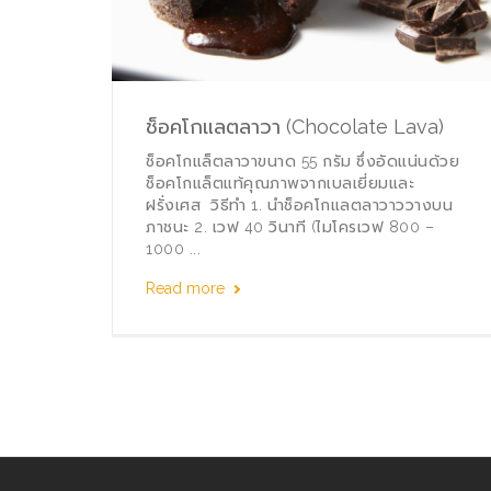
ช็อคโกแลตลาวา (Chocolate Lava)
ช็อคโกแล็ตลาวาขนาด 55 กรัม ซึ่งอัดแน่นด้วย
ช็อคโกแล็ตแท้คุณภาพจากเบลเยี่ยมและ
ฝรั่งเศส วิธีทำ 1. นำช็อคโกแลตลาวาววางบน
ภาชนะ 2. เวฟ 40 วินาที (ไมโครเวฟ 800 –
1000 ...
Read more