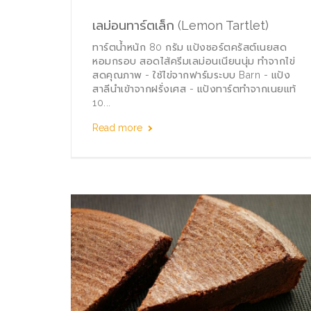
เลม่อนทาร์ตเล็ก (Lemon Tartlet)
ทาร์ตน้ำหนัก 80 กรัม แป้งชอร์ตครัสต์เนยสด
หอมกรอบ สอดไส้ครีมเลม่อนเนียนนุ่ม ทำจากไข่
สดคุณภาพ - ใช้ไข่จากฟาร์มระบบ Barn - แป้ง
สาลีนำเข้าจากฝรั่งเศส - แป้งทาร์ตทำจากเนยแท้
10...
Read more