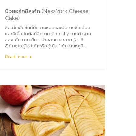
นิวยอร์คชีสเค้ก (New York Cheese
Cake)
ชีสเค้กเข้มข้นที่มีความหอมและมันจากชีสเน้นๆ
และมีเนื้อสัมผัสที่มีความ Crunchy จากตัวฐาน
ของเค้ก ทานเย็น - นำออกมาละลาย 5 - 6
ชั่วโมงในตู้โชว์เค้กหรือตู้เย็น *เก็บอุณหภูมิ ...
Read more