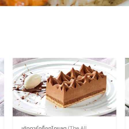
เค้กดาร์กช็อกโกแลต (The All