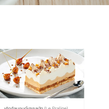
เค้กอัลมอนด์เฮเซลนัท (Le Praline)