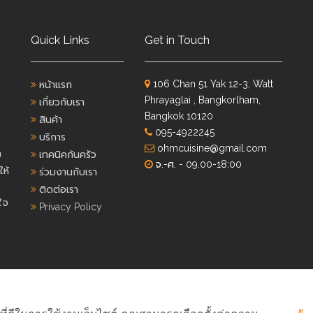
Quick Links
Get in Touch
106 Chan 51 Yak 12-3, Watt
หน้าแรก
Phrayaglai , Bangkorlham,
เกี่ยวกับเรา
Bangkok 10120
สินค้า
095-4922245
บริการ
ohmcuisine@gmail.com
ย
เทคนิคก้นครัว
จ.-ศ. - 09.00-18:00
ห้
ร่วมงานกับเรา
ติดต่อเรา
ใจ
Privacy Policy